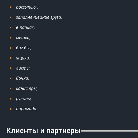
россыпью ,
запаллечивание груза,
в пачках,
мешки,
биг-бэг,
ящики,
листы,
бочки,
канистры,
рулоны,
пирамида.
Клиенты и партнеры